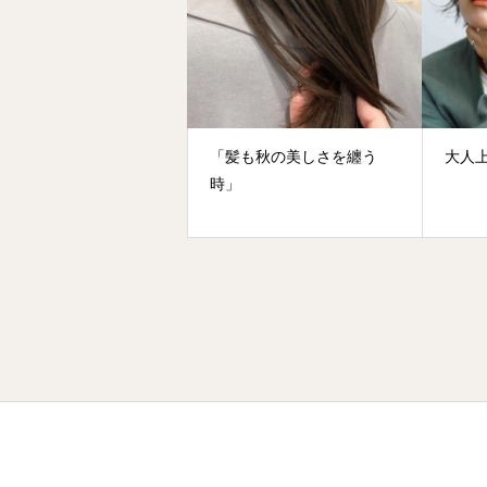
「髪も秋の美しさを纏う
大人
時」