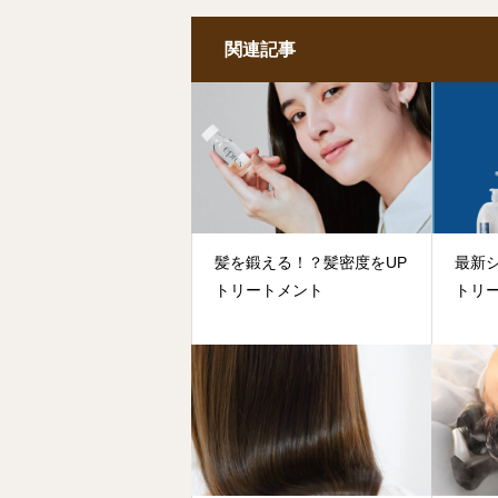
関連記事
髪を鍛える！？髪密度をUP
最新
トリートメント
トリ